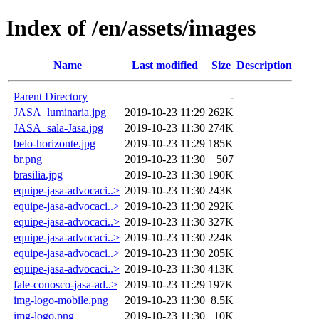
Index of /en/assets/images
Name
Last modified
Size
Description
Parent Directory
-
JASA_luminaria.jpg
2019-10-23 11:29
262K
JASA_sala-Jasa.jpg
2019-10-23 11:30
274K
belo-horizonte.jpg
2019-10-23 11:29
185K
br.png
2019-10-23 11:30
507
brasilia.jpg
2019-10-23 11:30
190K
equipe-jasa-advocaci..>
2019-10-23 11:30
243K
equipe-jasa-advocaci..>
2019-10-23 11:30
292K
equipe-jasa-advocaci..>
2019-10-23 11:30
327K
equipe-jasa-advocaci..>
2019-10-23 11:30
224K
equipe-jasa-advocaci..>
2019-10-23 11:30
205K
equipe-jasa-advocaci..>
2019-10-23 11:30
413K
fale-conosco-jasa-ad..>
2019-10-23 11:29
197K
img-logo-mobile.png
2019-10-23 11:30
8.5K
img-logo.png
2019-10-23 11:30
10K