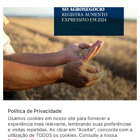
Segundo dados da Serasa Experian, o agronegócio
Política de Privacidade
brasileiro registrou 1.272 pedidos de recuperação
Usamos cookies em nosso site para fornecer a
judicial em 2024. Esse número inclui produtores rurais
experiência mais relevante, lembrando suas preferências
pessoa física e jurídica, além de empresas vinculadas à
e visitas repetidas. Ao clicar em “Aceitar”, concorda com a
utilização de TODOS os cookies. Consulte a nossa
atividade agropecuária. Em comparação a 2023,