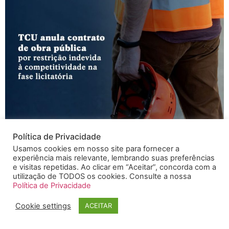
O Tribunal de Contas da União (TCU) analisou denúncia
Política de Privacidade
sobre a licitação do Hospital Metropolitano do Rio
Usamos cookies em nosso site para fornecer a
experiência mais relevante, lembrando suas preferências
Grande do Norte, no valor estimado de R$ 241 milhões,
e visitas repetidas. Ao clicar em “Aceitar”, concorda com a
e concluiu que o edital trouxe exigências técnicas que
utilização de TODOS os cookies. Consulte a nossa
afrontaram a Lei nº 14.133/2021 e os princípios da
Política de Privacidade
competitividade e economicidade. O ponto central foi a
Cookie settings
ACEITAR
exigência de […]